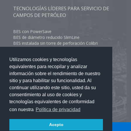
TECNOLOGÍAS LÍDERES PARA SERVICIO DE
CAMPOS DE PETRÓLEO
BES con PowerSave
BES de diámetro reducido SlimLine
BES instalada sin torre de perforación Colibri
BES de rango extendido Impala
BES de bajo caudal
Utilizamos cookies y tecnologías
equivalentes para recopilar y analizar
información sobre el rendimiento de nuestro
Manejo de gas
sitio y para habilitar su funcionalidad. Al
Producción de petróleo pesado
continuar utilizando este sitio, usted da su
SBH y bombas industriales
consentimiento al uso de cookies y
Bomba geotérmica Geyser
tecnologías equivalentes de conformidad
con nuestra
Política de privacidad
CONTACTOS
Acepto
© 2022 Novomet